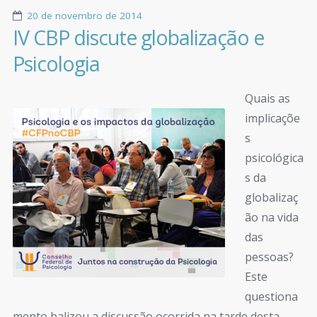
20 de novembro de 2014
IV CBP discute globalização e
Psicologia
Quais as
implicaçõe
s
psicológica
s da
globalizaç
ão na vida
das
pessoas?
Este
questiona
mento balizou a discussão ocorrida na tarde desta