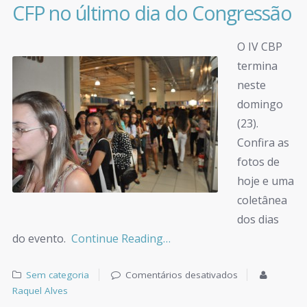
CFP no último dia do Congressão
O IV CBP
termina
neste
domingo
(23).
Confira as
fotos de
hoje e uma
coletânea
dos dias
do evento.
Continue Reading…
Sem categoria
Comentários desativados
Raquel Alves