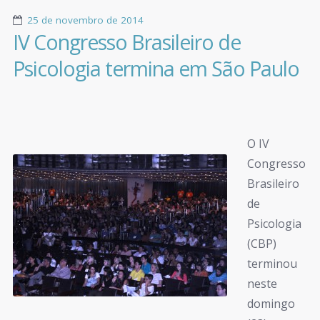
25 de novembro de 2014
IV Congresso Brasileiro de
Psicologia termina em São Paulo
O IV
Congresso
Brasileiro
de
Psicologia
(CBP)
terminou
neste
domingo