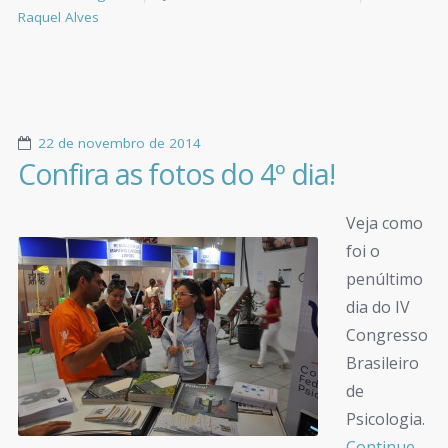
Raquel Alves
22 de novembro de 2014
Confira as fotos do 4º dia!
Veja como
foi o
penúltimo
dia do IV
Congresso
Brasileiro
de
Psicologia.
Continue